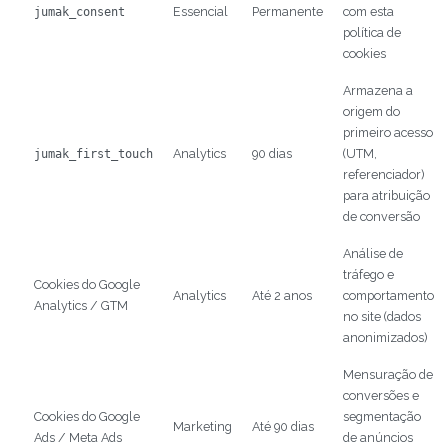
jumak_consent
Essencial
Permanente
com esta
política de
cookies
Armazena a
origem do
primeiro acesso
jumak_first_touch
Analytics
90 dias
(UTM,
referenciador)
para atribuição
de conversão
Análise de
tráfego e
Cookies do Google
Analytics
Até 2 anos
comportamento
Analytics / GTM
no site (dados
anonimizados)
Mensuração de
conversões e
Cookies do Google
segmentação
Marketing
Até 90 dias
Ads / Meta Ads
de anúncios